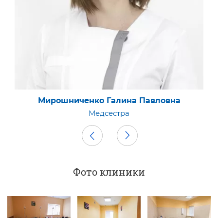
вна
Забугина Анна Кирилловна
Медсестра
Фото клиники