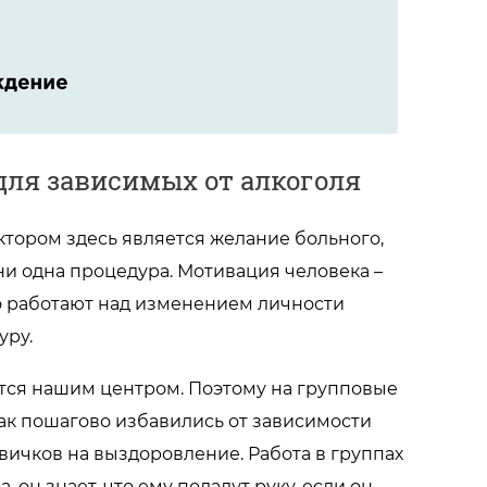
ля зависимых от алкоголя
тором здесь является желание больного,
ни одна процедура. Мотивация человека –
но работают над изменением личности
уру.
ется нашим центром. Поэтому на групповые
ак пошагово избавились от зависимости
ичков на выздоровление. Работа в группах
 он знает, что ему подадут руку, если он