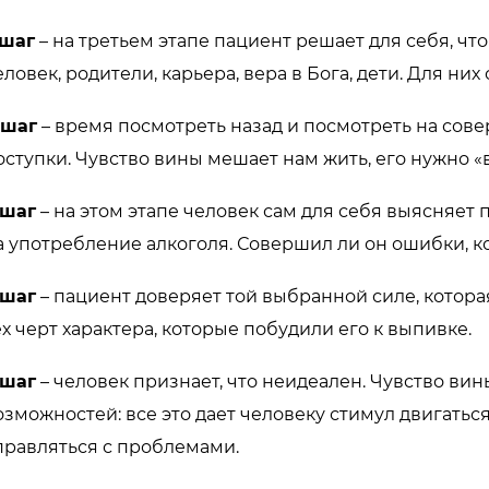
 шаг
– на третьем этапе пациент решает для себя, чт
еловек, родители, карьера, вера в Бога, дети. Для них
 шаг
– время посмотреть назад и посмотреть на со
оступки. Чувство вины мешает нам жить, его нужно «
 шаг
– на этом этапе человек сам для себя выясняет
а употребление алкоголя. Совершил ли он ошибки, 
 шаг
– пациент доверяет той выбранной силе, котора
ех черт характера, которые побудили его к выпивке.
 шаг
– человек признает, что неидеален. Чувство ви
озможностей: все это дает человеку стимул двигатьс
правляться с проблемами.