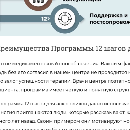
реимущества Программы 12 шагов д
то не медикаментозный способ лечения. Важным фак
едь без его согласия в нашем центре не проводится 
то залог успешности терапии. Врачи центра поэтап
ациента, программа имеет четкую и понятную структ
рограмма 12 шагов для алкоголиков давно использу
анятия приглашаются люди, которые рассказывают, к
ного лет назад. Своим примером они мотивируют нов
озволяет человеку избавиться от чувства одиночества,