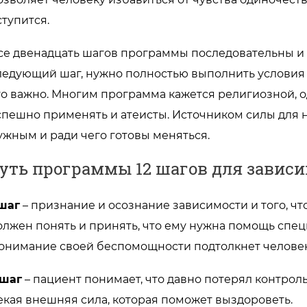
ступится.
се двенадцать шагов программы последовательны и
ледующий шаг, нужно полностью выполнить условия
то важно. Многим программа кажется религиозной, о
спешно применять и атеисты. Источником силы для н
ужным и ради чего готовы меняться.
уть программы 12 шагов для завис
 шаг
– признание и осознание зависимости и того, чт
олжен понять и принять, что ему нужна помощь специ
онимание своей беспомощности подтолкнет человек
 шаг
– пациент понимает, что давно потерял контрол
екая внешняя сила, которая поможет выздороветь.