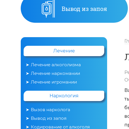
Вывод из запоя
Г
Лечение
Лечение алкоголизма
Р
Лечение наркомании
О
Лечение игромании
В
Наркология
т
б
Вызов нарколога
в
Вывод из запоя
п
Кодирование от алкоголя