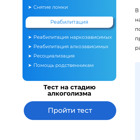
Снятие ломки
В
н
Реабилитация
п
Реабилитация наркозависимых
п
Реабилитация алкозависимых
р
Ресоциализация
Помощь родственникам
Тест на стадию
алкоголизма
Пройти тест