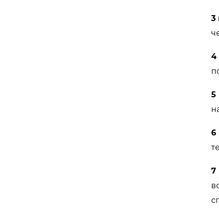
3
ч
4
п
5
н
6
т
7
в
с