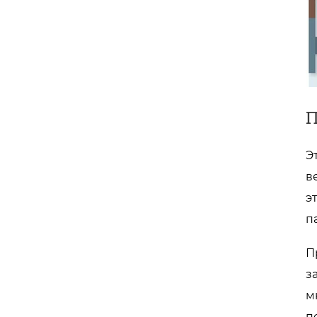
П
Э
в
э
п
П
з
м
п