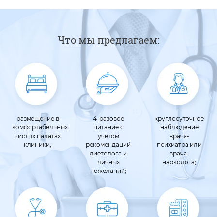
Что мы предлагаем:
размещение в
4-разовое
круглосуточное
комфортабельных
питание с
наблюдение
чистых палатах
учетом
врача-
клиники;
рекомендаций
психиатра или
диетолога и
врача-
личных
нарколога;
пожеланий;